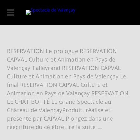
RESERVATION Le prologue RESERVATION
CAPVAL Culture et Animation en Pays de
Valençay Talleyrand RESERVATION CAPVAL
Culture et Animation en Pays de Valençay Le
final RESERVATION CAPVAL Culture et
Animation en Pays de Valençay RESERVATION
LE CHAT BOTTÉ Le Grand Spectacle au
Château de ValençayProduit, réalisé et
présenté par CAPVAL Plongez dans une
réécriture du célèbreLire la suite →